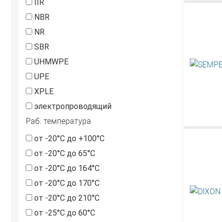
IIR
NBR
NR
SBR
UHMWPE
UPE
XPLE
электропроводящий
Раб. температура
от -20°С до +100°С
от -20°С до 65°С
от -20°С до 164°С
от -20°С до 170°С
от -20°С до 210°С
от -25°С до 60°С