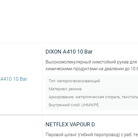
Для абразива
DIXON A410 10 Bar
Высокомолекулярный химстойкий рукав для 
химическими продуктами на давлении до 10 б
Тип:
напорно-всасывающий
Материал:
резина
Армирование:
металлическая спираль, текстил
Внутренний слой:
UHMWPE
NETFLEX VAPOUR D
Паровой шланг (гибкий паропровод) с раб. т