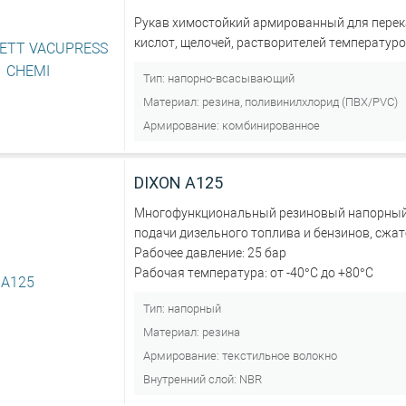
Рукав химостойкий армированный для перека
кислот, щелочей, растворителей температуро
Тип:
напорно-всасывающий
Материал:
резина, поливинилхлорид (ПВХ/PVC)
Армирование:
комбинированное
DIXON А125
Многофункциональный резиновый напорный
подачи дизельного топлива и бензинов, сжат
Рабочее давление: 25 бар
Рабочая температура: от -40°С до +80°С
Тип:
напорный
Материал:
резина
Армирование:
текстильное волокно
Внутренний слой:
NBR