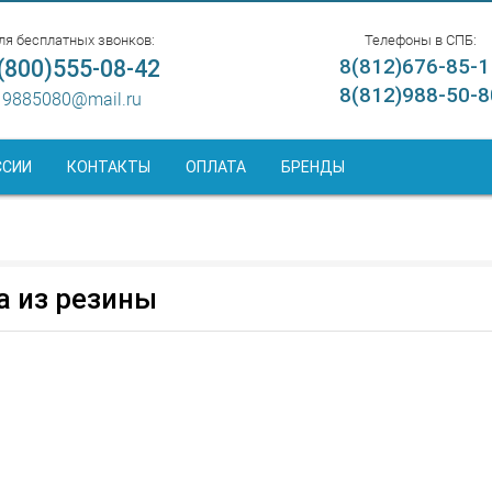
ля бесплатных звонков:
Телефоны в СПБ:
(800)555-08-42
8(812)676-85-1
8(812)988-50-8
9885080@mail.ru
ССИИ
КОНТАКТЫ
ОПЛАТА
БРЕНДЫ
а из резины
ые
Паровые
Масло
Химостойкие