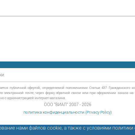
ки.
тся публичной офертой, определяемой положениями Статьи 437 Гражданского код
м по электронной почте, через форму обратной связи или при оформлении заказа н
ано с администрацией интернет-магазина.
ООО "ВИАЛ" 2007 - 2026
политика конфиденциальности (Privacy Policy)
ование нами файлов cookie, а также с условиями
политики