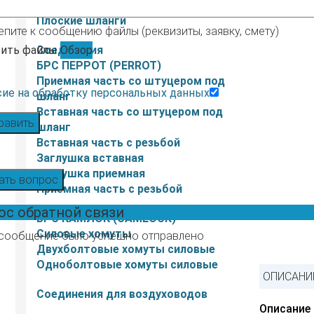
Морозостойкие
Плоские шланги
епите к сообщению файлы (реквизиты, заявку, смету)
ить файлы
Соединения
Обзор
БРС ПЕРРОТ (PERROT)
Приемная часть со штуцером под
сие на обработку персональных данных
шланг
Вставная часть со штуцером под
равить
шланг
Вставная часть с резьбой
Заглушка вставная
Заглушка приемная
ать вопрос
Приемная часть с резьбой
ос обратной связи
БРС КАМЛОК (CAMLOCK)
Силовые хомуты
сообщение было успешно отправлено
Двухболтовые хомуты силовые
Одноболтовые хомуты силовые
ОПИСАНИЕ
Соединения для воздуховодов
Описание