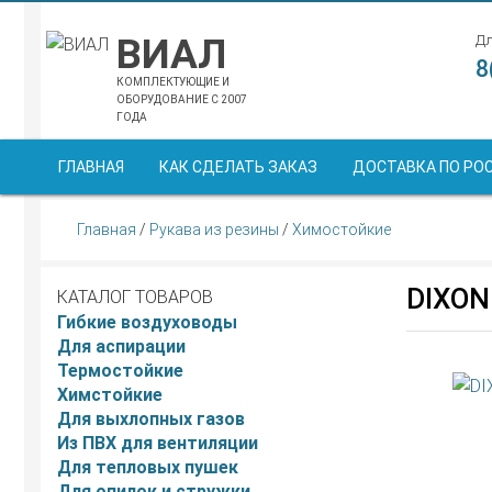
ВИАЛ
Дл
8
КОМПЛЕКТУЮЩИЕ И
ОБОРУДОВАНИЕ С 2007
ГОДА
ГЛАВНАЯ
КАК СДЕЛАТЬ ЗАКАЗ
ДОСТАВКА ПО РО
Главная
/
Рукава из резины
/
Химостойкие
DIXON
КАТАЛОГ ТОВАРОВ
Гибкие воздуховоды
Для аспирации
Термостойкие
Химстойкие
Для выхлопных газов
Из ПВХ для вентиляции
Для тепловых пушек
Для опилок и стружки