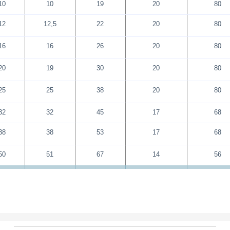
10
10
19
20
80
12
12,5
22
20
80
16
16
26
20
80
20
19
30
20
80
25
25
38
20
80
32
32
45
17
68
38
38
53
17
68
50
51
67
14
56