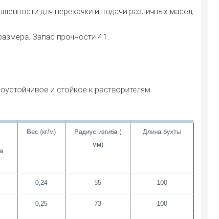
енности для перекачки и подачи различных масел,
размера. Запас прочности 4:1.
доустойчивое и стойкое к растворителям.
Вес (кг/м)
Радиус изгиба (
Длина бухты
мм)
ыв
0,24
55
100
0,25
73
100