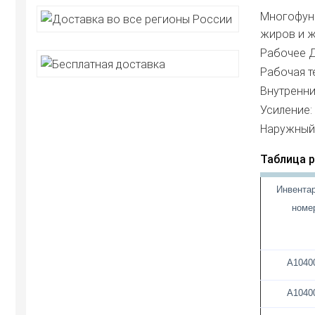
Многофунк
жиров и ж
Рабочее Д
Рабочая т
Внутренни
Усиление:
Наружный 
Таблица 
Инвента
номе
А1040
А1040