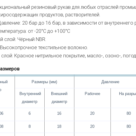
циональный резиновый рукав для любых отраслей промышл
иросодержащих продуктов, растворителей.
авление: 20 бар до 16 бар, в зависимости от внутреннего 
емпература: от -20°С до +100°С
й слой: Чёрный NBR.
 Высокопрочное текстильное волокно.
слой: Красное нитрильное покрытие, масло-, озоно-, пого
размеров
рный
Размеры (мм)
Давление
р
Внутренний
Внешний
Рабочее
На разр
диаметр
диаметр
06
6
16
20
80
08
8
18
20
80