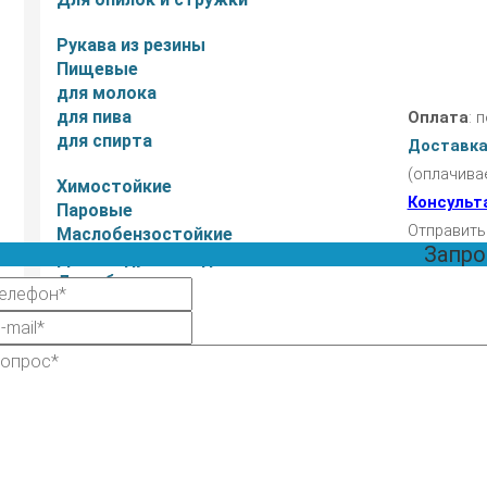
Рукава из резины
Пищевые
для молока
для пива
Оплата
: 
для спирта
Доставк
(оплачива
Химостойкие
Консульт
Паровые
Отправить
Маслобензостойкие
Запро
Для воздуха и воды
Для абразива
Шланги ПВХ
Напорно-всасывающие
С металлической спиралью
Напорные с нитью
Ассенизаторские
Со спиралью из ПВХ
Для мотопомп и насосов