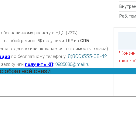
Внутрен
Раб. те
по безналичному расчету с НДС (22%)
а
: в любой регион РФ ведущими ТК* из
СПБ
ется отдельно или включается в стоимость товара)
*Конечна
8(800)555-08-42
ация
по бесплатному телефону:
также о
 заявку или
получить КП
:
9885080@mail.ru
с обратной связи