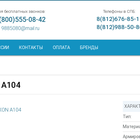
я бесплатных звонков:
Телефоны в СПБ:
(800)555-08-42
8(812)676-85-1
8(812)988-50-8
9885080@mail.ru
ССИИ
КОНТАКТЫ
ОПЛАТА
БРЕНДЫ
 A104
ХАРАК
Тип:
Материа
Армиров