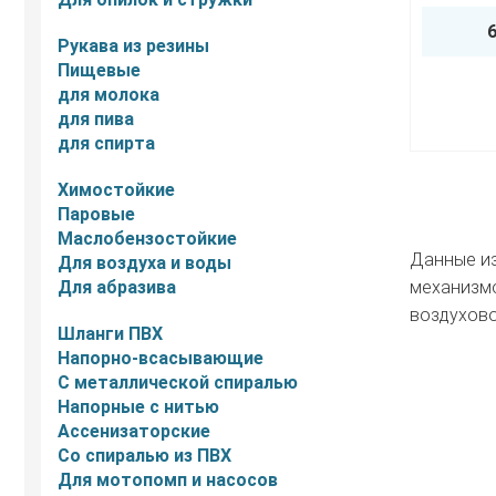
Рукава из резины
Пищевые
для молока
для пива
для спирта
Химостойкие
Паровые
Маслобензостойкие
Данные из
Для воздуха и воды
Для абразива
механизмо
воздухово
Шланги ПВХ
Напорно-всасывающие
С металлической спиралью
Напорные с нитью
Ассенизаторские
Со спиралью из ПВХ
Для мотопомп и насосов