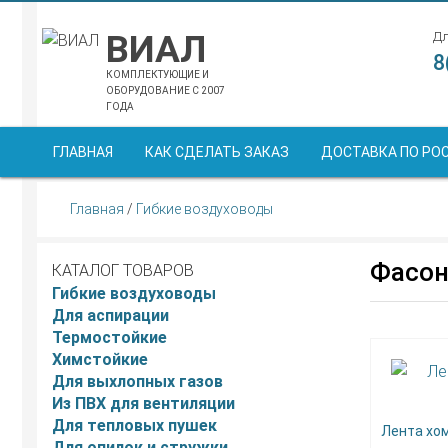
ВИАЛ
Дл
8
КОМПЛЕКТУЮЩИЕ И
ОБОРУДОВАНИЕ С 2007
ГОДА
ГЛАВНАЯ
КАК СДЕЛАТЬ ЗАКАЗ
ДОСТАВКА ПО РО
Главная
/
Гибкие воздуховоды
Фасон
КАТАЛОГ ТОВАРОВ
Гибкие воздуховоды
Для аспирации
Термостойкие
Химстойкие
Для выхлопных газов
Из ПВХ для вентиляции
Для тепловых пушек
Лента хо
Для опилок и стружки