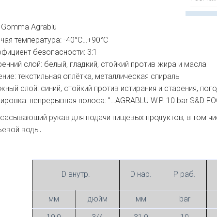
i Gomma Agrablu
чая температура: -40°С…+90°С
фициент безопасности: 3:1
ренний слой: белый, гладкий, стойкий против жира и масла
ение: текстильная оплётка, металлическая спираль
жный слой: синий, стойкий против истирания и старения, по
ировка: непрерывная полоса: "…AGRABLU W.P. 10 bar S&D FO
сасывающий рукав для подачи пищевых продуктов, в том чис
ьевой воды
.
D внутр.
D нар.
P раб.
мм
дюйм
мм
bar