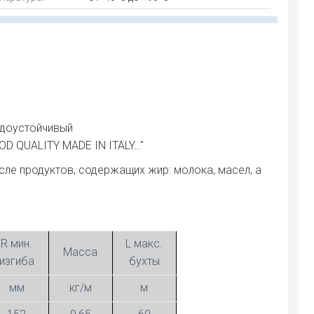
годоустойчивый
OD QUALITY MADE IN ITALY…"
ле продуктов, содержащих жир: молока, масел, а
R мин.
L макс.
Масса
изгиба
бухты
мм
кг/м
м