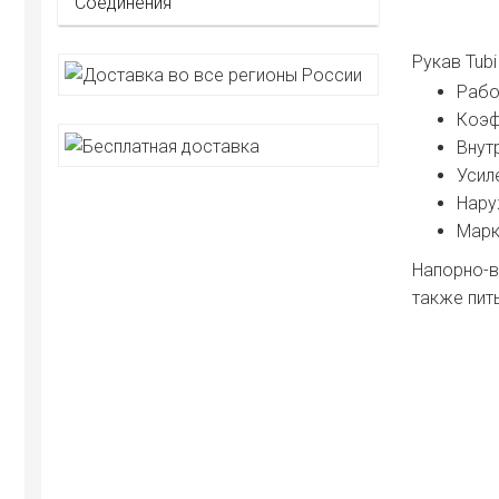
Соединения
Рукав Tub
Рабо
Коэф
Внут
Усил
Нару
Марк
Напорно-в
также пит