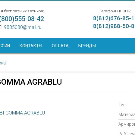
я бесплатных звонков:
Телефоны в СПБ:
(800)555-08-42
8(812)676-85-1
8(812)988-50-8
9885080@mail.ru
ССИИ
КОНТАКТЫ
ОПЛАТА
БРЕНДЫ
ока
 GOMMA AGRABLU
Тип:
Материа
Армиров
Раб. те