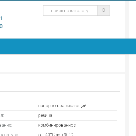
1
0
напорно-всасывающий
л:
резина
ание:
комбинированное
мпература:
от -40°С до +90°С