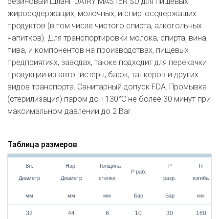
резиновый шланг DAIRY MASTER SD для пищевых
жиросодержащих, молочных, и спиртосодержащих
продуктов (в том числе чистого спирта, алкогольных
напитков). Для транспортировки молока, спирта, вина,
пива, и компонентов на производствах, пищевых
предприятиях, заводах, также подходит для перекачки
продукции из автоцистерн, барж, танкеров и других
видов транспорта. Санитарный допуск FDA. Промывка
(стерилизация) паром до +130°С не более 30 минут при
максимальном давлении до 2 Bar.
Таблица размеров
Вн.
Нар.
Толщина
Р
R
Р раб.
Диаметр
Диаметр
стенки
разр.
изгиба
мм
мм
мм
Бар
Бар
мм
32
44
6
10
30
160