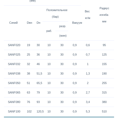
(мм)
Радиус
Положительное
Вес
изгиба
(бар)
кг/м
мм
Синий
Dвн
Dн
Вакуум
разр.
раб.
(мин)
SANF020
19
30
10
30
0,9
0,6
95
SANF025
25
36
10
30
0,9
0,7
125
SANF032
32
46
10
30
0,9
1
155
SANF038
38
51,5
10
30
0,9
1,3
190
SANF050
51
65,5
10
30
0,9
2
255
SANF065
63
79
10
30
0,9
2,7
315
SANF080
76
93
10
30
0,9
3,4
380
SANF100
102
120,5
10
30
0,9
5,3
510