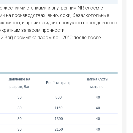
жесткими стенками и внутренним NR слоем с
и на производствах: вино, соки, безалкогольные
вых жиров, и прочих жидких продуктов повседневного
ехкратным запасом прочности.
 2 Bar) промывка паром до 120°С после после
Давление на
Длина бухты,
Вес 1 метра, гр
разрыв, Bar
метр пог.
30
800
40
30
1150
40
30
1390
40
30
2150
40