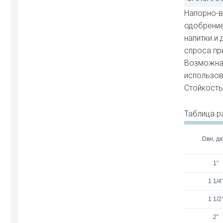
Напорно-в
одобрение
напитки и
спроса пр
Возможна 
использов
Стойкость 
Таблица р
Dвн, д
1”
1 1/4
1 1/2
2”