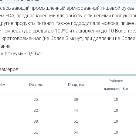
сасывающий промышленный армированный пищевой рукав с 
м FDA, предназначенный для работы с пищевыми продукатам
 другие продукты питания, также подходит для молока, пище
и температуре среды до 100ºС и на давлении до 10 Bar с тр
кратковременная (не более 3 минут, при давлении не более
ания.
к вакууму - 0,9 Bar
азмеров
Рабочее
юйм
Dвн, мм
Dнар, мм
давление, Bar
25
36
10
”
32
44
10
”
38
51
10
51
64
10