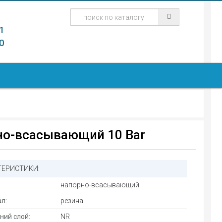
1
0
но-всасывающий 10 Bar
ТЕРИСТИКИ:
напорно-всасывающий
л:
резина
ний слой:
NR