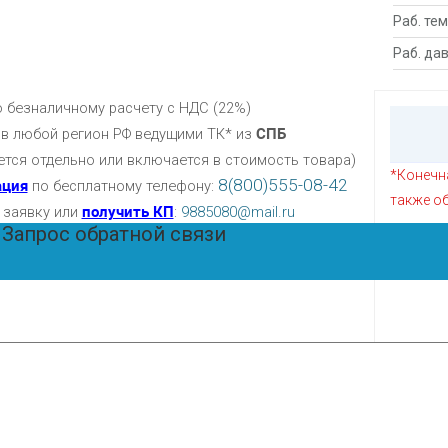
Раб. те
Раб. да
по безналичному расчету с НДС (22%)
: в любой регион РФ ведущими ТК* из
СПБ
ется отдельно или включается в стоимость товара)
*Конечна
8(800)555-08-42
ация
по бесплатному телефону:
также об
 заявку или
получить КП
:
9885080@mail.ru
Запрос обратной связи