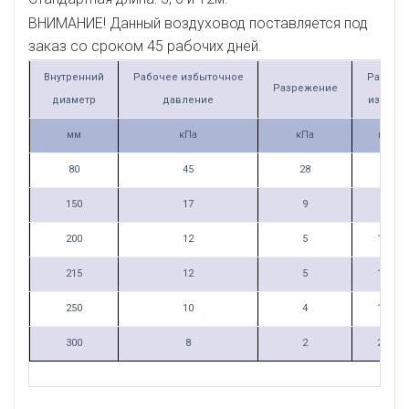
ВНИМАНИЕ! Данный воздуховод поставляется под
заказ со сроком 45 рабочих дней.
Внутренний
Рабочее избыточное
Радиус
Разрежение
диаметр
давление
изгиба
мм
кПа
кПа
мм
80
45
28
48
150
17
9
90
200
12
5
140
215
12
5
151
250
10
4
175
300
8
2
210