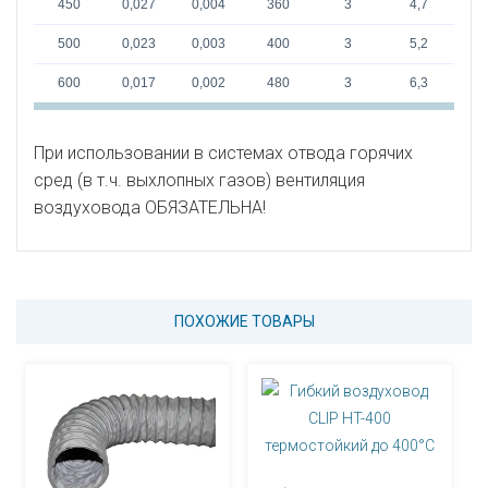
450
0,027
0,004
360
3
4,7
500
0,023
0,003
400
3
5,2
600
0,017
0,002
480
3
6,3
При использовании в системах отвода горячих
сред (в т.ч. выхлопных газов) вентиляция
воздуховода ОБЯЗАТЕЛЬНА!
ПОХОЖИЕ ТОВАРЫ