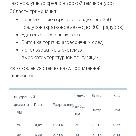
газовоздушных сред с высокой температурой.
Область применения:
Перемещение горячего воздуха до 250
градусов (кратковременно до 300 градусов)
Удаление выхлопных газов
Вытяжка горячих агрессивных сред
Использование в системах
высокотемпературной вентиляции
Изготовлен из стеклоткани, пропитанной
силиконом.
Радиус
Длина,
Вес,
Внутренний
диаметр,
Р, bar
Разряжение
изгиба,
метр
кг/м
мм
мм
50
0,85
0,314
30
3 - 10
0,35
60
0,68
0,218
36
3 - 10
0,45