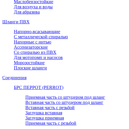
Маслобензостойкие
Для воздуха и воды
Для абразива
Шланги ПВХ
Напорно-всасывающие
С металлической спиралью
Напорные с нитью
Ассенизаторские
Со спиралью из ПВХ
Для мотопомп и насосов
Морозостойкие
Плоские шланги
Соединения
БРС ПЕРРОТ (PERROT)
Приемная часть со штуцером под шланг
Вставная часть со штуцером под шланг
Вставная часть с резьбой
Заглушка вставная
Заглушка приемная
Приемная часть с резьбой