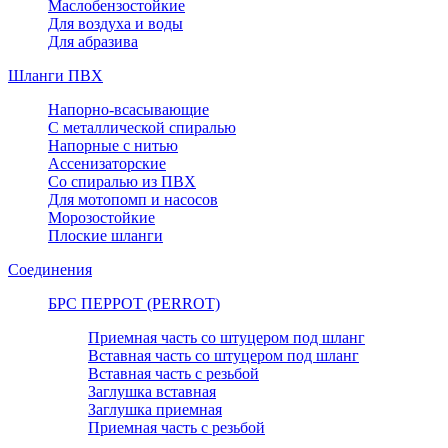
Маслобензостойкие
Для воздуха и воды
Для абразива
Шланги ПВХ
Напорно-всасывающие
С металлической спиралью
Напорные с нитью
Ассенизаторские
Со спиралью из ПВХ
Для мотопомп и насосов
Морозостойкие
Плоские шланги
Соединения
БРС ПЕРРОТ (PERROT)
Приемная часть со штуцером под шланг
Вставная часть со штуцером под шланг
Вставная часть с резьбой
Заглушка вставная
Заглушка приемная
Приемная часть с резьбой