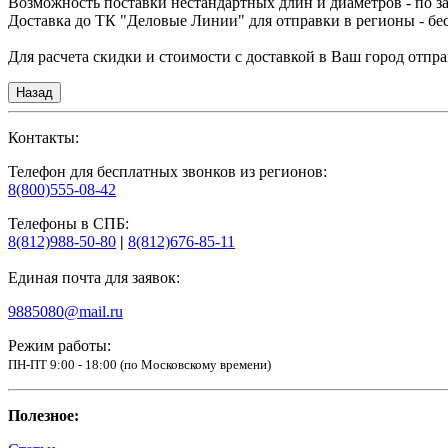
Возможность поставки нестандартных длин и диаметров - по за
Доставка до ТК "Деловые Линии" для отправки в регионы - бе
Для расчета скидки и стоимости с доставкой в Ваш город отправ
Контакты:
Телефон для бесплатных звонков из регионов:
8(800)555-08-42
Телефоны в СПБ:
8(812)988-50-80
|
8(812)676-85-11
Единая почта для заявок:
9885080@mail.ru
Режим работы:
ПН-ПТ 9:00 - 18:00 (по Московскому времени)
Полезное: