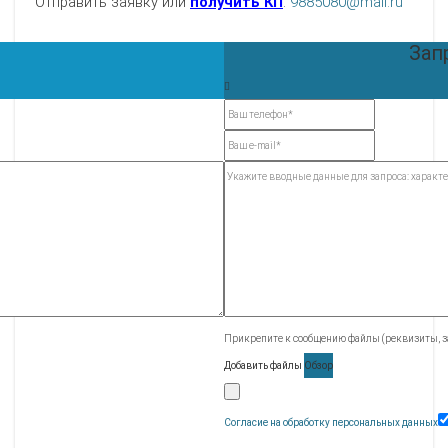
Отправить заявку или
получить КП
:
9885080@mail.ru
Зап
Прикрепите к сообщению файлы (реквизиты, за
Добавить файлы
Обзор
Согласие на обработку персональных данных