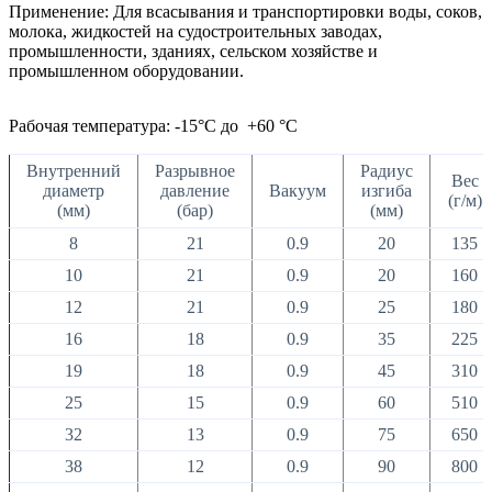
Применение: Для всасывания и транспортировки воды, соков,
молока, жидкостей на судостроительных заводах,
промышленности, зданиях, сельском хозяйстве и
промышленном оборудовании.
Рабочая температура: -15°С до +60 °С
Внутренний
Разрывное
Радиус
Вес
диаметр
давление
Вакуум
изгиба
(г/м)
(мм)
(бар)
(мм)
8
21
0.9
20
135
10
21
0.9
20
160
12
21
0.9
25
180
16
18
0.9
35
225
19
18
0.9
45
310
25
15
0.9
60
510
32
13
0.9
75
650
38
12
0.9
90
800