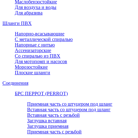
Маслобензостойкие
Для воздуха и воды
Для абразива
Шланги ПВХ
Напорно-всасывающие
С металлической спиралью
Напорные с нитью
Ассенизаторские
Со спиралью из ПВХ
Для мотопомп и насосов
Морозостойкие
Плоские шланги
Соединения
БРС ПЕРРОТ (PERROT)
Приемная часть со штуцером под шланг
Вставная часть со штуцером под шланг
Вставная часть с резьбой
Заглушка вставная
Заглушка приемная
Приемная часть с резьбой