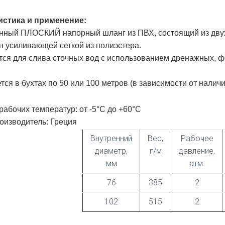
истика
и применение:
ный ПЛОСКИЙ напорный шланг из ПВХ, состоящий из двух
 усиливающей сеткой из полиэстера.
ся для слива сточных вод с использованием дренажных, ф
ся в бухтах по 50 или 100 метров (в зависимости от наличи
рабочих температур: от -5
°
C до +60
°
C
оизводитель: Греция
Внутренний
Вес,
Рабочее
диаметр,
г/м
давление,
мм
атм.
76
385
2
102
515
2