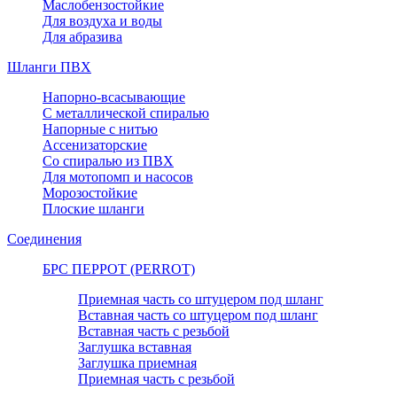
Маслобензостойкие
Для воздуха и воды
Для абразива
Шланги ПВХ
Напорно-всасывающие
С металлической спиралью
Напорные с нитью
Ассенизаторские
Со спиралью из ПВХ
Для мотопомп и насосов
Морозостойкие
Плоские шланги
Соединения
БРС ПЕРРОТ (PERROT)
Приемная часть со штуцером под шланг
Вставная часть со штуцером под шланг
Вставная часть с резьбой
Заглушка вставная
Заглушка приемная
Приемная часть с резьбой