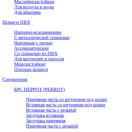
Маслобензостойкие
Для воздуха и воды
Для абразива
Шланги ПВХ
Напорно-всасывающие
С металлической спиралью
Напорные с нитью
Ассенизаторские
Со спиралью из ПВХ
Для мотопомп и насосов
Морозостойкие
Плоские шланги
Соединения
БРС ПЕРРОТ (PERROT)
Приемная часть со штуцером под шланг
Вставная часть со штуцером под шланг
Вставная часть с резьбой
Заглушка вставная
Заглушка приемная
Приемная часть с резьбой