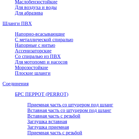
Маслобензостойкие
Для воздуха и воды
Для абразива
Шланги ПВХ
Напорно-всасывающие
С металлической спиралью
Напорные с нитью
Ассенизаторские
Со спиралью из ПВХ
Для мотопомп и насосов
Морозостойкие
Плоские шланги
Соединения
БРС ПЕРРОТ (PERROT)
Приемная часть со штуцером под шланг
Вставная часть со штуцером под шланг
Вставная часть с резьбой
Заглушка вставная
Заглушка приемная
Приемная часть с резьбой