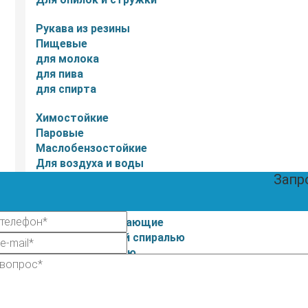
Рукава из резины
Пищевые
для молока
для пива
для спирта
Химостойкие
Паровые
Маслобензостойкие
Для воздуха и воды
Запр
Для абразива
Шланги ПВХ
Напорно-всасывающие
С металлической спиралью
Напорные с нитью
Ассенизаторские
Со спиралью из ПВХ
Для мотопомп и насосов