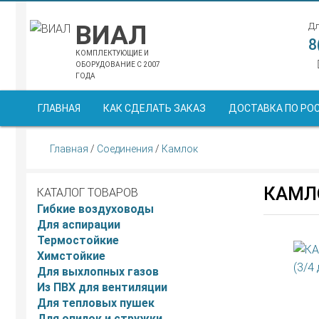
ВИАЛ
Дл
8
КОМПЛЕКТУЮЩИЕ И
ОБОРУДОВАНИЕ С 2007
ГОДА
ГЛАВНАЯ
КАК СДЕЛАТЬ ЗАКАЗ
ДОСТАВКА ПО РО
Главная
/
Соединения
/
Камлок
КАМЛО
КАТАЛОГ ТОВАРОВ
Гибкие воздуховоды
Для аспирации
Термостойкие
Химстойкие
Для выхлопных газов
Из ПВХ для вентиляции
Для тепловых пушек
Для опилок и стружки