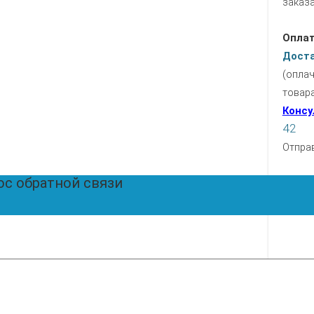
заказа
Опла
Дост
(опла
товар
Консу
42
Отпра
ос обратной связи