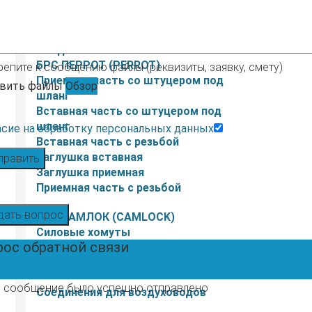
Морозостойкие
Плоские шланги
Соединения
БРС ПЕРРОТ (PERROT)
репите к сообщению файлы (реквизиты, заявку, смету)
Приемная часть со штуцером под
вить файлы
Обзор
шланг
Вставная часть со штуцером под
шланг
асие на обработку персональных данных
Вставная часть с резьбой
Заглушка вставная
править
Заглушка приемная
Приемная часть с резьбой
дать вопрос
БРС КАМЛОК (CAMLOCK)
Силовые хомуты
рос обратной связи
Двухболтовые хомуты силовые
Одноболтовые хомуты силовые
 сообщение было успешно отправлено
Соединения для воздуховодов