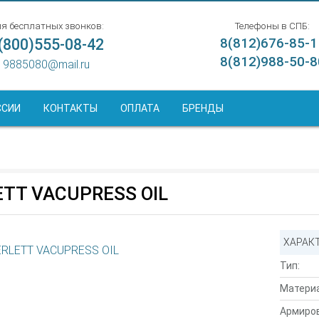
я бесплатных звонков:
Телефоны в СПБ:
(800)555-08-42
8(812)676-85-1
8(812)988-50-8
9885080@mail.ru
ССИИ
КОНТАКТЫ
ОПЛАТА
БРЕНДЫ
TT VACUPRESS OIL
ХАРАК
Тип:
Материа
Армиров