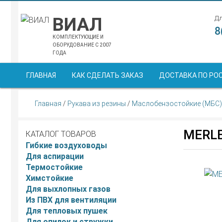
ВИАЛ
Дл
8
КОМПЛЕКТУЮЩИЕ И
ОБОРУДОВАНИЕ С 2007
ГОДА
ГЛАВНАЯ
КАК СДЕЛАТЬ ЗАКАЗ
ДОСТАВКА ПО РО
Главная
/
Рукава из резины
/
Маслобензостойкие (МБС)
MERLE
КАТАЛОГ ТОВАРОВ
Гибкие воздуховоды
Для аспирации
Термостойкие
Химстойкие
Для выхлопных газов
Из ПВХ для вентиляции
Для тепловых пушек
Для опилок и стружки