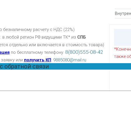
Внутрен
по безналичному расчету с НДС (22%)
а
: в любой регион РФ ведущими ТК* из
СПБ
ется отдельно или включается в стоимость товара)
*Конечна
8(800)555-08-42
ация
по бесплатному телефону:
также о
 заявку или
получить КП
:
9885080@mail.ru
с обратной связи