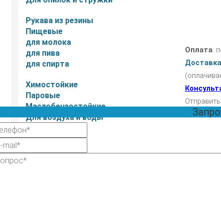
Рукава из резины
Пищевые
для молока
Оплата
: 
для пива
Доставк
для спирта
(оплачива
Химостойкие
Консульт
Паровые
Отправить
Маслобензостойкие
Запро
Для воздуха и воды
Для абразива
Шланги ПВХ
Напорно-всасывающие
С металлической спиралью
Напорные с нитью
Ассенизаторские
Со спиралью из ПВХ
Для мотопомп и насосов