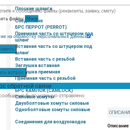
Морозостойкие
Плоские шланги
епите к сообщению файлы (реквизиты, заявку, смету)
ить файлы
Обзор
Соединения
БРС ПЕРРОТ (PERROT)
Приемная часть со штуцером под
сие на обработку персональных данных
шланг
Вставная часть со штуцером под
равить
шланг
Вставная часть с резьбой
Заглушка вставная
Заглушка приемная
ать вопрос
Приемная часть с резьбой
ос обратной связи
БРС КАМЛОК (CAMLOCK)
сообщение было успешно отправлено
Силовые хомуты
Двухболтовые хомуты силовые
Одноболтовые хомуты силовые
ОПИСАНИЕ
Соединения для воздуховодов
Описание