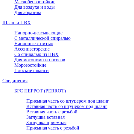
Маслобензостойкие
Для воздуха и воды
Для абразива
Шланги ПВХ
Напорно-всасывающие
С металлической спиралью
Напорные с нитью
Ассенизаторские
Со спиралью из ПВХ
Для мотопомп и насосов
Морозостойкие
Плоские шланги
Соединения
БРС ПЕРРОТ (PERROT)
Приемная часть со штуцером под шланг
Вставная часть со штуцером под шланг
Вставная часть с резьбой
Заглушка вставная
Заглушка приемная
Приемная часть с резьбой